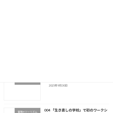
008 街全体が宝探し！東京都中野区のウォールアート？
2026年1月27日
最近の投稿
008 街全体が宝探し！東京都中野区のウ
冒険✕ツーリズム
ォールアート？
2026年1月27日
005 タイ初心者におくるお土産店３選
冒険✕ツーリズム
2025年9月30日
004 「生き直しの学校」で初のワークシ
冒険✕ツーリズム