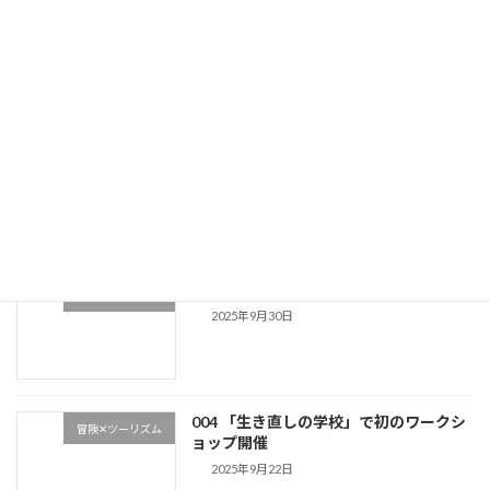
続きを読む
最近の投稿
008 街全体が宝探し！東京都中野区のウ
冒険✕ツーリズム
ォールアート？
2026年1月27日
005 タイ初心者におくるお土産店３選
冒険✕ツーリズム
2025年9月30日
004 「生き直しの学校」で初のワークシ
冒険✕ツーリズム
ョップ開催
2025年9月22日