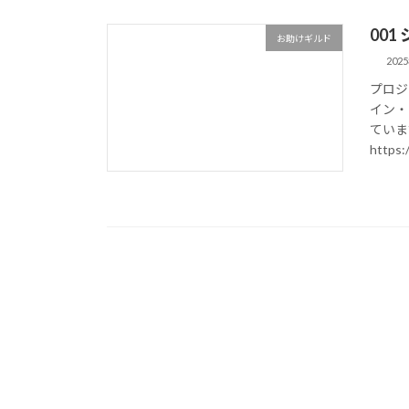
00
お助けギルド
202
プロジ
イン・
ていま
https:/