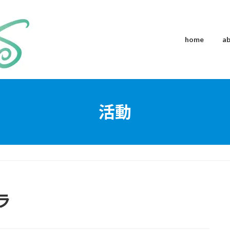
home
a
活動
ラ