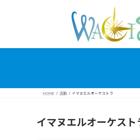
コ
ナ
ン
ビ
テ
ゲ
ン
ー
ツ
シ
へ
ョ
ス
ン
キ
に
ッ
移
プ
動
HOME
活動
イマヌエルオーケストラ
イマヌエルオーケスト